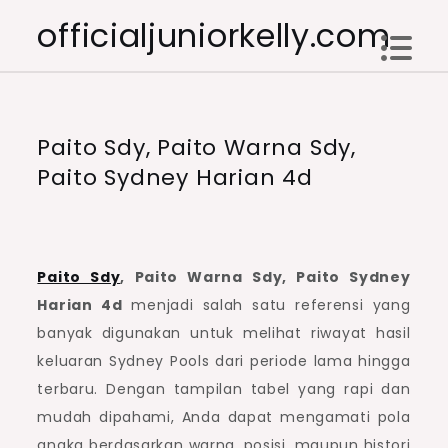
Skip
officialjuniorkelly.com
to
content
Paito Sdy, Paito Warna Sdy,
Paito Sydney Harian 4d
Paito Sdy
, Paito Warna Sdy, Paito Sydney
Harian 4d
menjadi salah satu referensi yang
banyak digunakan untuk melihat riwayat hasil
keluaran Sydney Pools dari periode lama hingga
terbaru. Dengan tampilan tabel yang rapi dan
mudah dipahami, Anda dapat mengamati pola
angka berdasarkan warna, posisi, maupun histori