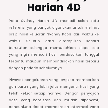
Harian 4D
Paito Sydney Harian 4D menjadi salah satu
referensi yang banyak digunakan untuk melihat
arsip hasil keluaran Sydney Pools dari waktu ke
waktu. Seluruh data ditampilkan secara
berurutan sehingga memudahkan siapa saja
yang ingin mencari hasil berdasarkan tanggal
tertentu maupun membandingkan hasil terbaru
dengan periode sebelumnya.
Riwayat pengeluaran yang lengkap memberikan
gambaran yang lebih jelas mengenai hasil yang
telah keluar setiap harinya. Dengan penyajian
data yang konsisten dan mudah dipahami,
pengunjung dapat memperoleh informasi yang