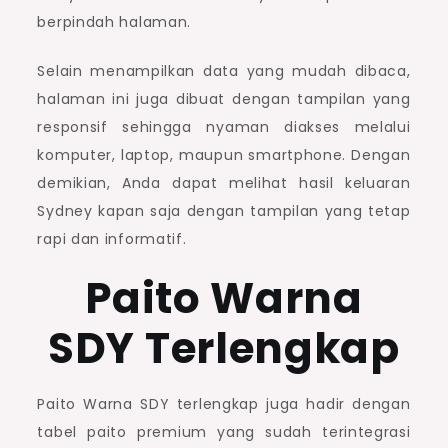
berpindah halaman.
Selain menampilkan data yang mudah dibaca,
halaman ini juga dibuat dengan tampilan yang
responsif sehingga nyaman diakses melalui
komputer, laptop, maupun smartphone. Dengan
demikian, Anda dapat melihat hasil keluaran
Sydney kapan saja dengan tampilan yang tetap
rapi dan informatif.
Paito Warna
SDY Terlengkap
Paito Warna SDY terlengkap juga hadir dengan
tabel paito premium yang sudah terintegrasi